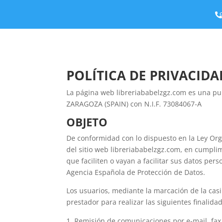

POLÍTICA DE PRIVACIDA
La página web libreriababelzgz.com es una pub
ZARAGOZA (SPAIN) con N.I.F. 73084067-A
OBJETO
De conformidad con lo dispuesto en la Ley Org
del sitio web libreriababelzgz.com, en cumplim
que faciliten o vayan a facilitar sus datos pe
Agencia Española de Protección de Datos.
Los usuarios, mediante la marcación de la cas
prestador para realizar las siguientes finalida
Remisión de comunicaciones por e-mail, fax,