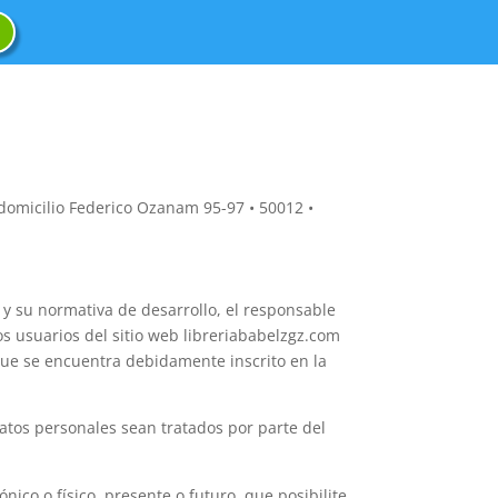
domicilio Federico Ozanam 95-97 • 50012 •
 y su normativa de desarrollo, el responsable
os usuarios del sitio web libreriababelzgz.com
 que se encuentra debidamente inscrito en la
atos personales sean tratados por parte del
co o físico, presente o futuro, que posibilite