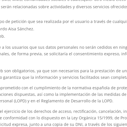
serán relacionadas sobre actividades y diversos servicios ofrecid
ipo de petición que sea realizada por el usuario a través de cualq
ardo Aisa Sánchez.
eb.
 a los usuarios que sus datos personales no serán cedidos en ning
nales, de forma previa, se solicitaría el consentimiento expreso, i
web son obligatorios, ya que son necesarios para la prestación de u
 no garantiza que la información y servicios facilitados sean compl
rometido con el cumplimiento de la normativa española de protec
aciones dispuestas, así como la implementación de las medidas de 
ersonal (LOPD) y en el Reglamento de Desarrollo de la LOPD.
el ejercicio de los derechos de acceso, rectificación, cancelación, 
, de conformidad con lo dispuesto en la Ley Orgánica 15/1999, de Pr
citud expresa, junto a una copia de su DNI, a través de los siguie