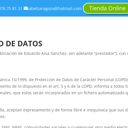
Tienda Online
976 75 81 31
babelzaragoza@hotmail.com

D DE DATOS
licación de Eduardo Aisa Sánchez, (en adelante “prestador”), con 
ánica 15/1999, de Protección de Datos de Carácter Personal (LOPD)
iento de lo dispuesto en el art. 5 y 6 de la LOPD, informa a todos l
rsonales, que estos serán incorporados en un fichero automatizado
illa, aceptan expresamente y de forma libre e inequívoca que sus d
des:
 SMS, MMS, comunidades sociales o cualesquier otro medio electróni